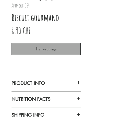
Артикул: 024
Biscuit gourmand
Цена
8,90 CHF
Нет на складе
PRODUCT INFO
Lait Biscuit gourmand 80g
NUTRITION FACTS
Appenzell
SHIPPING INFO