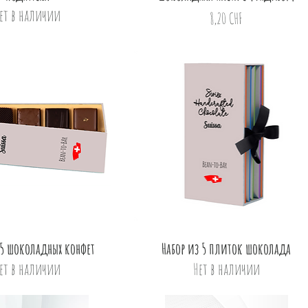
ет в наличии
Цена
8,20 CHF
Быстрый просмотр
Быстрый просмотр
 5 шоколадных конфет
Набор из 5 плиток шоколада
ет в наличии
Нет в наличии