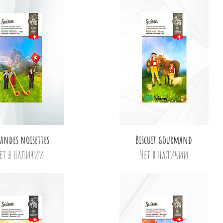
Быстрый просмотр
Быстрый просмотр
andes noisettes
Biscuit gourmand
ет в наличии
Нет в наличии