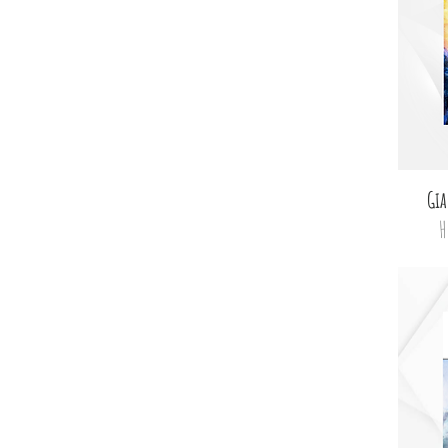
Gia
Н