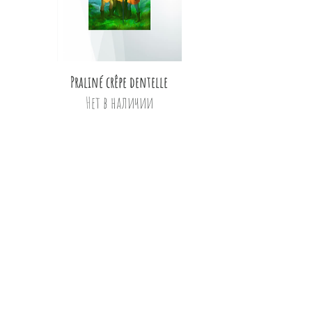
Быстрый просмотр
Praliné crêpe dentelle
Нет в наличии