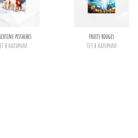
Быстрый просмотр
Быстрый просмотр
icotine pistaches
Fruits rouges
ет в наличии
Нет в наличии