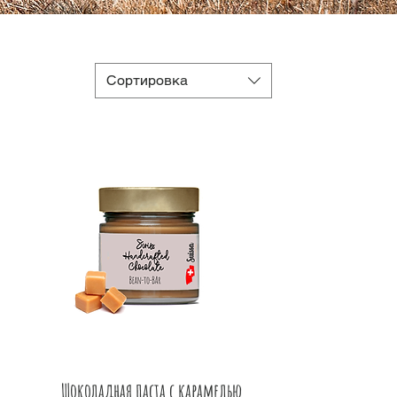
Сортировка
Быстрый просмотр
Шоколадная паста с карамелью