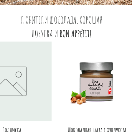
ЛЮБИТЕЛИ ШОКОЛАДА, ХОРОШАЯ
ПОКУПКА И
BON APPéTIT!
Быстрый просмотр
Быстрый просмотр
Подписка
Шоколадная паста с фундуком