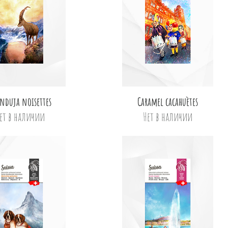
Быстрый просмотр
Быстрый просмотр
nduja noisettes
Caramel cacahuètes
ет в наличии
Нет в наличии