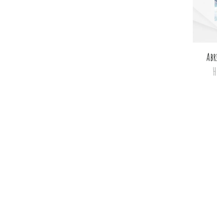
Abr
Н