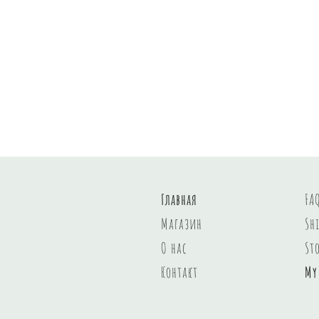
Главная
FA
Магазин
Sh
О нас
St
Контакт
My