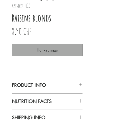
Артикул: 010
Raisins blonds
Цена
8,90 CHF
Нет на складе
PRODUCT INFO
Noir Bio Raisins blonds Lavaux 80g
NUTRITION FACTS
Montreux
SHIPPING INFO